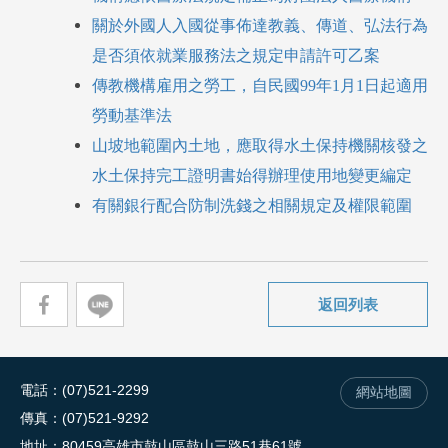
關於外國人入國從事佈達教義、傳道、弘法行為
是否須依就業服務法之規定申請許可乙案
傳教機構雇用之勞工，自民國99年1月1日起適用
勞動基準法
山坡地範圍內土地，應取得水土保持機關核發之
水土保持完工證明書始得辦理使用地變更編定
有關銀行
配合防制洗錢之相關規定及權限範圍
返回列表
電話
(07)521-2299
網站地圖
傳真
(07)521-9292
地址
80459高雄市鼓山區鼓山三路51巷61號