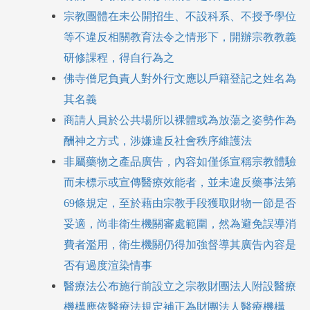
宗教團體在未公開
招生、不設科系、不授予學位
等不違反相關教育法令之情形下，開辦宗教教義
研修課程，得自行為之
佛寺僧尼負責人對外行文應以戶籍登記之姓名為
其名義
商請人員
於公共場所以裸體或為放蕩之姿勢作為
酬神之方式，涉嫌違反社會秩序維護法
非屬藥物
之產品廣告，內容如僅係宣稱宗教體驗
而未標示或宣傳醫療效能者，並未違反藥事法第
69條規定，至於藉由宗教手段獲取財物一節是否
妥適，尚非衛生機關審處範圍，然為避免誤導消
費者濫用，衛生機關仍得加強督導其廣告內容是
否有過度渲染情事
醫療法
公布施行前設立之宗教財團法人附設醫療
機構應依
醫療法
規定補正為財團法人醫療機構