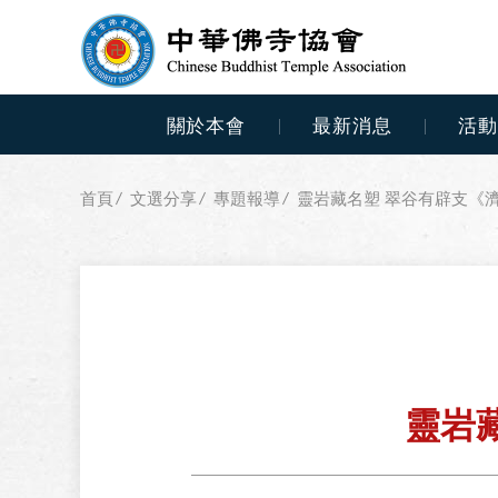
中
關於本會
最新消息
活
華
佛
首頁
文選分享
專題報導
靈岩藏名塑 翠谷有辟支《
寺
協
會
主
導
靈岩
覽