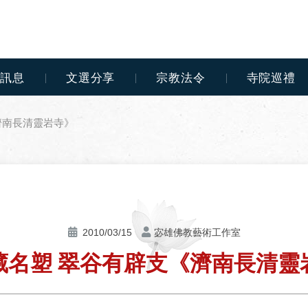
動訊息
文選分享
宗教法令
寺院巡禮
濟南長清靈岩寺》
2010/03/15
宓雄佛教藝術工作室
藏名塑 翠谷有辟支《濟南長清靈