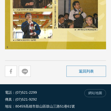
返回列表
電話
(07)521-2299
網站地圖
傳真
(07)521-9292
地址
80459高雄市鼓山區鼓山三路51巷61號