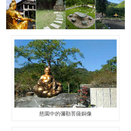
慈園中的彌勒菩薩銅像