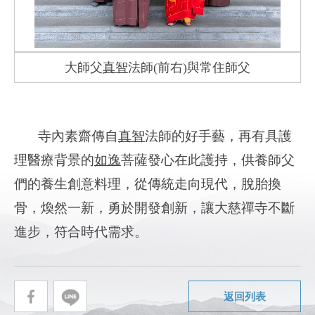
大師父
真智
法師(前右)與常住師父
寺內素齋傳自
真智
法師的好手藝，再有具護
理醫療背景的
如逸
菩薩發心在此護持，供養師父
們的養生創意料理，從傳統走向現代，脫胎換
骨，煥然一新，勇於開發創新，讓大慈禪寺不斷
進步，符合時代需求。
返回列表