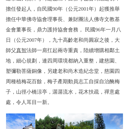
擔任發起人，自民國90年（公元2001年）起獲推舉
擔任中華佛寺協會理事長、兼財團法人佛寺文教基
金會董事長，鼎力護持協會會務， 民國96年一月八
日（公元2007年），九十高齡老和尚圓寂之後，大
師父
真智
法師一肩扛起兩寺重責，陸續增購相鄰土
地，細心規劃，連四周環境都納入重整，建慈園、
塑彌勒菩薩銅像，另建老和尚木造紀念堂，慈園四
周種植梅花百餘，梅子產期動員志工自採自治醃梅
子，山徑小橋涼亭，潺潺流水，花木扶疏，禪意處
處，令人耳目一新。