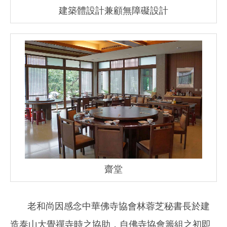
建築體設計兼顧無障礙設計
齋堂
老和尚因感念中華佛寺協會林蓉芝秘書長於建
造泰山大覺禪寺時之協助，自佛寺協會籌組之初即