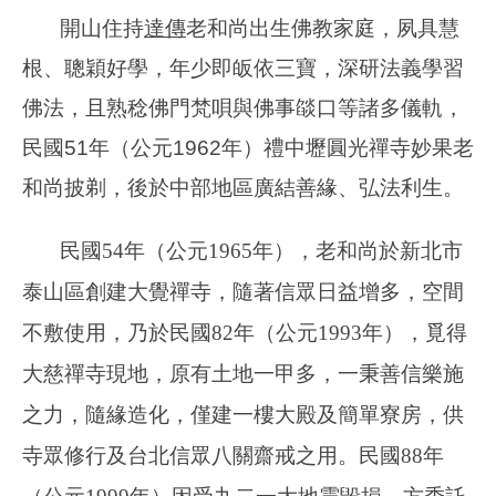
開山住持
達傳
老和尚出生佛教家庭，夙具慧
根、聰穎好學，年少即皈依三寶，深研法義學習
佛法，且熟稔佛門梵唄與佛事燄口等諸多儀軌，
民國51年（公元1962年）禮中壢圓光禪寺妙果老
和尚披剃，後於中部地區廣結善緣、弘法利生。
民國54年（公元1965年），老和尚於新北市
泰山區創建大覺禪寺，隨著信眾日益增多，空間
不敷使用，乃於民國82年（公元1993年），覓得
大慈禪寺現地，原有土地一甲多，一秉善信樂施
之力，隨緣造化，僅建一樓大殿及簡單寮房，供
寺眾修行及台北信眾八關齋戒之用。民國88年